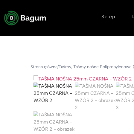
Sklep
T
Strona główna
/
Taśmy
,
Taśmy nośne Polipropylenowe 