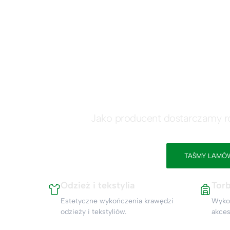
Ro
Jako producent dostarczamy ro
TAŚMY LAM
Odzież i tekstylia
Torb
Estetyczne wykończenia krawędzi
Wykoń
odzieży i tekstyliów.
akces