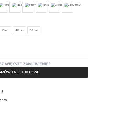
30mm
40mm
50mm
SZ WIĘKSZE ZAMÓWIENIE?
AMÓWIENIE HURTOWE
zł
enta