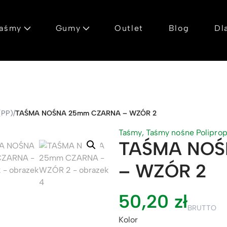
aśmy
Gumy
Outlet
Blog
Dl
(PP)
/
TAŚMA NOŚNA 25mm CZARNA – WZÓR 2
Taśmy
,
Taśmy nośne Polipro
TAŚMA NOŚ
– WZÓR 2
50,20
zł
BRUTTO
Kolor