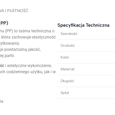
A I PŁATNOŚĆ
(PP)
Specyfikacja Techniczna
u (PP) to taśma techniczna o
Szerokość
a, która zachowuje elastyczność
żytkowania.
Grubość
e powtarzalną jakość,
j partii.
Kolor
ość
i estetyczne wykończenie,
Materiał
ch codziennego użytku, jak i w
Długość
Splot
ia