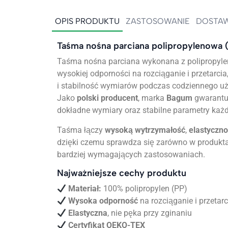
OPIS PRODUKTU
ZASTOSOWANIE
DOSTAW
Taśma nośna parciana polipropylenowa 
Taśma nośna parciana wykonana z polipropylen
wysokiej odporności na rozciąganie i przetarci
i stabilność wymiarów podczas codziennego u
Jako
polski producent
, marka
Bagum
gwarantuj
dokładne wymiary oraz stabilne parametry każde
Taśma łączy
wysoką wytrzymałość
,
elastyczn
dzięki czemu sprawdza się zarówno w produkta
bardziej wymagających zastosowaniach.
Najważniejsze cechy produktu
Materiał:
100% polipropylen (PP)
Wysoka odporność
na rozciąganie i przetarc
Elastyczna
, nie pęka przy zginaniu
Certyfikat OEKO-TEX