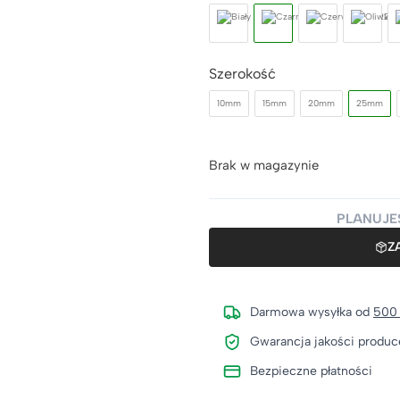
Szerokość
10mm
15mm
20mm
25mm
Brak w magazynie
PLANUJE
Z
Darmowa wysyłka od
500 
Gwarancja jakości produc
Bezpieczne płatności