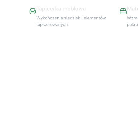
Tapicerka meblowa
Mat
Wykończenia siedzisk i elementów
Wzmac
tapicerowanych.
pokr