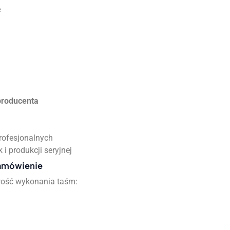
e
producenta
rofesjonalnych
i produkcji seryjnej
zamówienie
wość wykonania taśm: