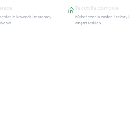
erace
Tekstylia domowe
nianie krawędzi materacy i
Wykończenia zasłon i tekstyl
owców.
wnętrzarskich.