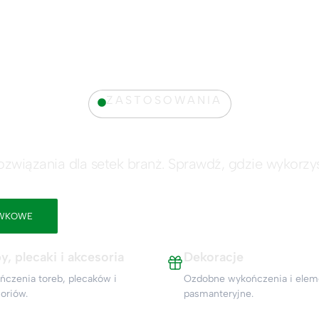
ZASTOSOWANIA
związania dla każdej bra
związania dla setek branż. Sprawdź, gdzie wykorzy
ÓWKOWE
TAŚMY NOŚNE
GUMY DZIANE
G
y, plecaki i akcesoria
Dekoracje
czenia toreb, plecaków i
Ozdobne wykończenia i elem
oriów.
pasmanteryjne.