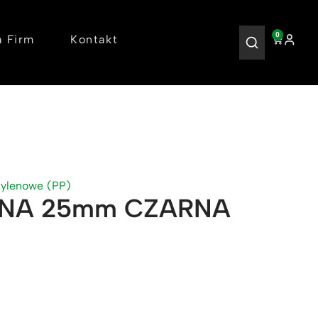
0
a Firm
Kontakt
pylenowe (PP)
NA 25mm CZARNA