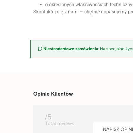
o określonych właściwościach techniczny
Skontaktuj się z nami – chętnie dopasujemy p
Niestandardowe zamówienia
: Na specjalne ży
Opinie Klientów
/5
Total
reviews
NAPISZ OPIN