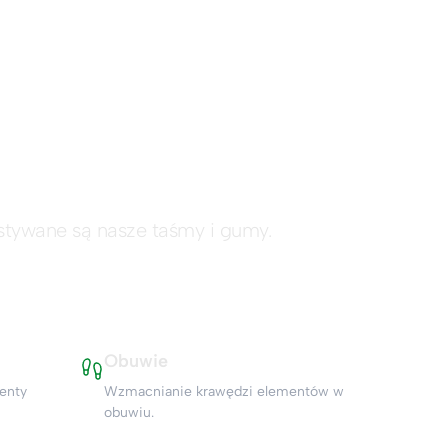
nży
stywane są nasze taśmy i gumy.
UMY PLECIONE
Obuwie
enty
Wzmacnianie krawędzi elementów w
obuwiu.